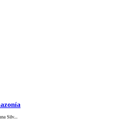
mazonía
na Silv...