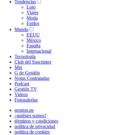
Tendencias
Lujo
Viajes
Moda
Estilos
Mundo
EEUU
México
España
Internacional
Tecnología
Club del Suscriptor
Mix
G de Gestión
Notas Contratadas
Podcast
Gestión TV
Videos
Fotogalerías
gestion.pe
¿quiénes somos?
términos y condiciones
política de privacidad
politica de cookies