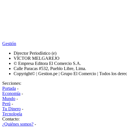
Gestión
Director Periodístico (e)
VÍCTOR MELGAREJO
© Empresa Editora El Comercio S.A.
Calle Paracas #532, Pueblo Libre, Lima.
Copyright© | Gestion.pe | Grupo El Comercio | Todos los dere
Secciones:
Portada
-
Economía
-
Mundo
-
Perú
-
Tu Dinero
-
Tecnología
Contacto:
¿Quiénes somos?
-