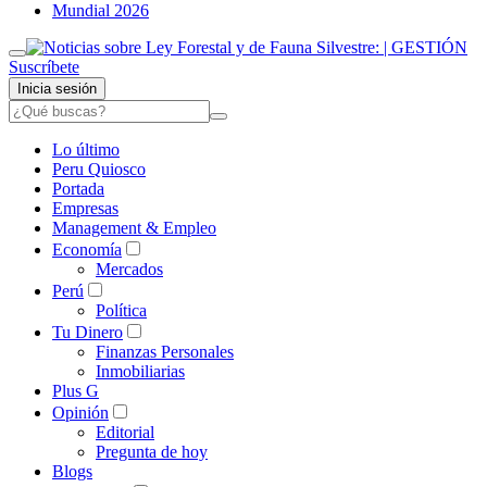
Mundial 2026
Suscríbete
Inicia sesión
Lo último
Peru Quiosco
Portada
Empresas
Management & Empleo
Economía
Mercados
Perú
Política
Tu Dinero
Finanzas Personales
Inmobiliarias
Plus G
Opinión
Editorial
Pregunta de hoy
Blogs