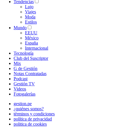
Tendencias
Lujo
Viajes
Moda
Estilos
Mundo
EEUU
México
España
Internacional
Tecnología
Club del Suscriptor
Mix
G de Gestión
Notas Contratadas
Podcast
Gestión TV
Videos
Fotogalerías
gestion.pe
¿quiénes somos?
términos y condiciones
política de privacidad
politica de cookies