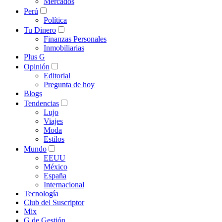
Mercados
Perú
Política
Tu Dinero
Finanzas Personales
Inmobiliarias
Plus G
Opinión
Editorial
Pregunta de hoy
Blogs
Tendencias
Lujo
Viajes
Moda
Estilos
Mundo
EEUU
México
España
Internacional
Tecnología
Club del Suscriptor
Mix
G de Gestión