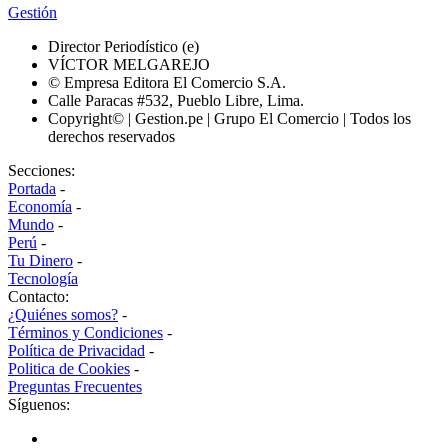
Gestión
Director Periodístico (e)
VÍCTOR MELGAREJO
© Empresa Editora El Comercio S.A.
Calle Paracas #532, Pueblo Libre, Lima.
Copyright© | Gestion.pe | Grupo El Comercio | Todos los
derechos reservados
Secciones:
Portada
-
Economía
-
Mundo
-
Perú
-
Tu Dinero
-
Tecnología
Contacto:
¿Quiénes somos?
-
Términos y Condiciones
-
Política de Privacidad
-
Politica de Cookies
-
Preguntas Frecuentes
Síguenos: