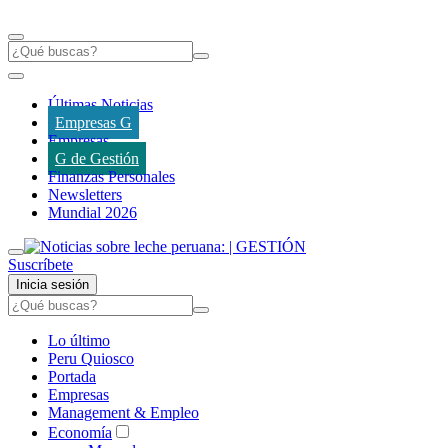
Últimas Noticias
Empresas G
Empresas
G de Gestión
Finanzas Personales
Newsletters
Mundial 2026
Suscríbete
Inicia sesión
Lo último
Peru Quiosco
Portada
Empresas
Management & Empleo
Economía