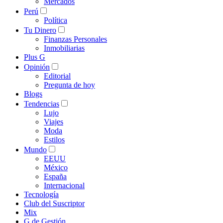
Mercados
Perú
Política
Tu Dinero
Finanzas Personales
Inmobiliarias
Plus G
Opinión
Editorial
Pregunta de hoy
Blogs
Tendencias
Lujo
Viajes
Moda
Estilos
Mundo
EEUU
México
España
Internacional
Tecnología
Club del Suscriptor
Mix
G de Gestión