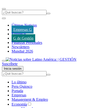
Últimas Noticias
Empresas G
Empresas
G de Gestión
Finanzas Personales
Newsletters
Mundial 2026
Suscríbete
Inicia sesión
Lo último
Peru Quiosco
Portada
Empresas
Management & Empleo
Economía