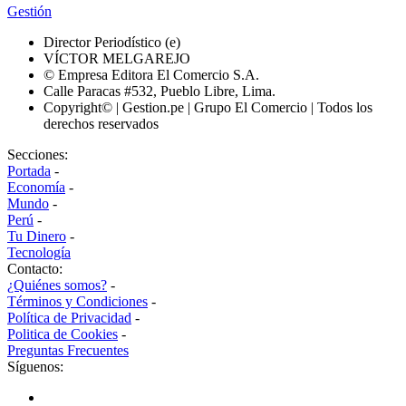
Gestión
Director Periodístico (e)
VÍCTOR MELGAREJO
© Empresa Editora El Comercio S.A.
Calle Paracas #532, Pueblo Libre, Lima.
Copyright© | Gestion.pe | Grupo El Comercio | Todos los
derechos reservados
Secciones:
Portada
-
Economía
-
Mundo
-
Perú
-
Tu Dinero
-
Tecnología
Contacto:
¿Quiénes somos?
-
Términos y Condiciones
-
Política de Privacidad
-
Politica de Cookies
-
Preguntas Frecuentes
Síguenos: