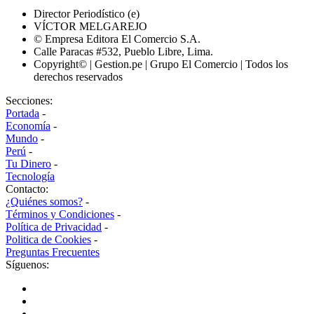
Director Periodístico (e)
VÍCTOR MELGAREJO
© Empresa Editora El Comercio S.A.
Calle Paracas #532, Pueblo Libre, Lima.
Copyright© | Gestion.pe | Grupo El Comercio | Todos los
derechos reservados
Secciones:
Portada
-
Economía
-
Mundo
-
Perú
-
Tu Dinero
-
Tecnología
Contacto:
¿Quiénes somos?
-
Términos y Condiciones
-
Política de Privacidad
-
Politica de Cookies
-
Preguntas Frecuentes
Síguenos: