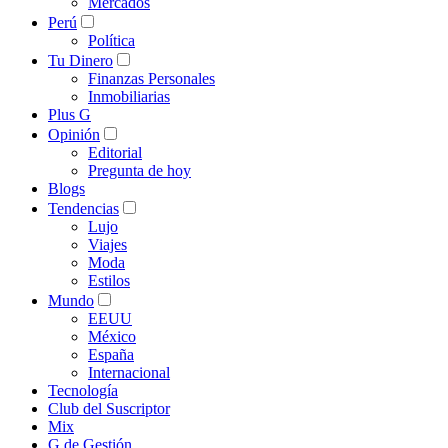
Mercados
Perú
Política
Tu Dinero
Finanzas Personales
Inmobiliarias
Plus G
Opinión
Editorial
Pregunta de hoy
Blogs
Tendencias
Lujo
Viajes
Moda
Estilos
Mundo
EEUU
México
España
Internacional
Tecnología
Club del Suscriptor
Mix
G de Gestión