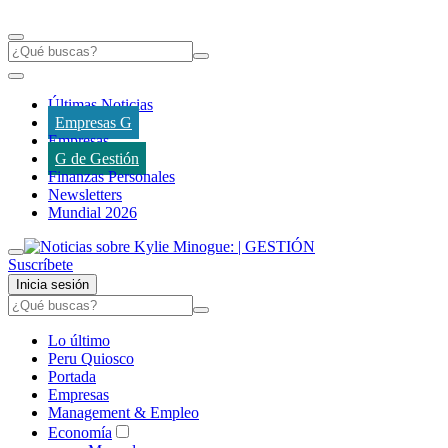
Últimas Noticias
Empresas G
Empresas
G de Gestión
Finanzas Personales
Newsletters
Mundial 2026
Suscríbete
Inicia sesión
Lo último
Peru Quiosco
Portada
Empresas
Management & Empleo
Economía