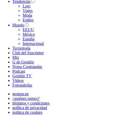
Tendencias
Lujo
Viajes
Moda
Estilos
Mundo
EEUU
México
España
Internacional
Tecnología
Club del Suscriptor
Mix
G de Gestión
Notas Contratadas
Podcast
Gestión TV
Videos
Fotogalerías
gestion.pe
¿quiénes somos?
términos y condiciones
política de privacidad
politica de cookies