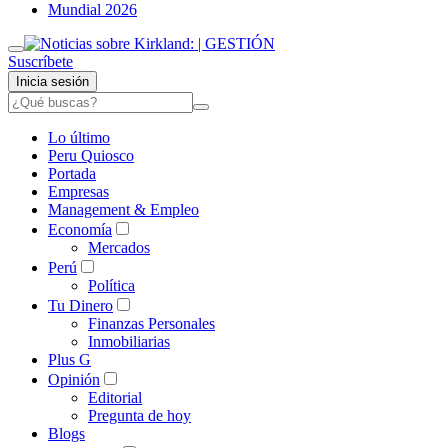
Mundial 2026
Suscríbete
Inicia sesión
Lo último
Peru Quiosco
Portada
Empresas
Management & Empleo
Economía
Mercados
Perú
Política
Tu Dinero
Finanzas Personales
Inmobiliarias
Plus G
Opinión
Editorial
Pregunta de hoy
Blogs