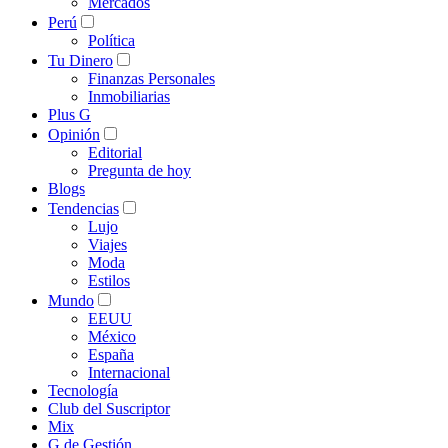
Mercados
Perú
Política
Tu Dinero
Finanzas Personales
Inmobiliarias
Plus G
Opinión
Editorial
Pregunta de hoy
Blogs
Tendencias
Lujo
Viajes
Moda
Estilos
Mundo
EEUU
México
España
Internacional
Tecnología
Club del Suscriptor
Mix
G de Gestión