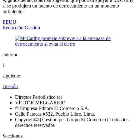
Algunos demócratas han sugerido que podrían apoyar a McCarthy
si se produjera un intento de derrocamiento en un momento
turbulento.
EEUU
Redacción Gestión
anterior
1
siguiente
Gestión
Director Periodístico (e)
VÍCTOR MELGAREJO
© Empresa Editora El Comercio S.A.
Calle Paracas #532, Pueblo Libre, Lima.
Copyright© | Gestion.pe | Grupo El Comercio | Todos los
derechos reservados
Secciones: