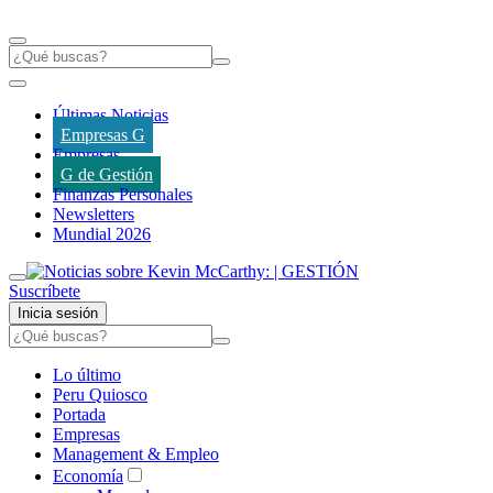
Últimas Noticias
Empresas G
Empresas
G de Gestión
Finanzas Personales
Newsletters
Mundial 2026
Suscríbete
Inicia sesión
Lo último
Peru Quiosco
Portada
Empresas
Management & Empleo
Economía