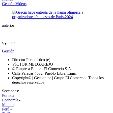
Gestión Videos
anterior
1
siguiente
Gestión
Director Periodístico (e)
VÍCTOR MELGAREJO
© Empresa Editora El Comercio S.A.
Calle Paracas #532, Pueblo Libre, Lima.
Copyright© | Gestion.pe | Grupo El Comercio | Todos los
derechos reservados
Secciones:
Portada
-
Economía
-
Mundo
-
Perú
-