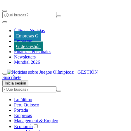
Últimas Noticias
Empresas G
Empresas
G de Gestión
Finanzas Personales
Newsletters
Mundial 2026
Suscríbete
Inicia sesión
Lo último
Peru Quiosco
Portada
Empresas
Management & Empleo
Economía