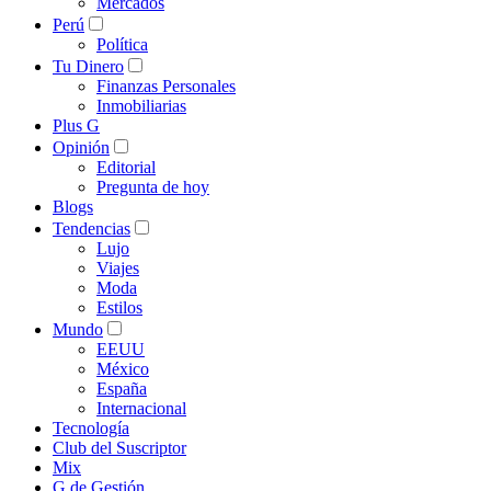
Mercados
Perú
Política
Tu Dinero
Finanzas Personales
Inmobiliarias
Plus G
Opinión
Editorial
Pregunta de hoy
Blogs
Tendencias
Lujo
Viajes
Moda
Estilos
Mundo
EEUU
México
España
Internacional
Tecnología
Club del Suscriptor
Mix
G de Gestión