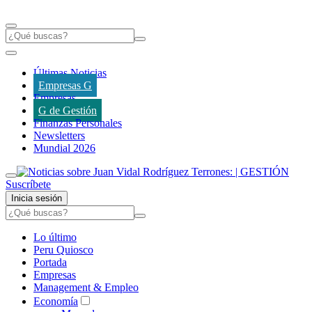
Últimas Noticias
Empresas G
Empresas
G de Gestión
Finanzas Personales
Newsletters
Mundial 2026
Suscríbete
Inicia sesión
Lo último
Peru Quiosco
Portada
Empresas
Management & Empleo
Economía