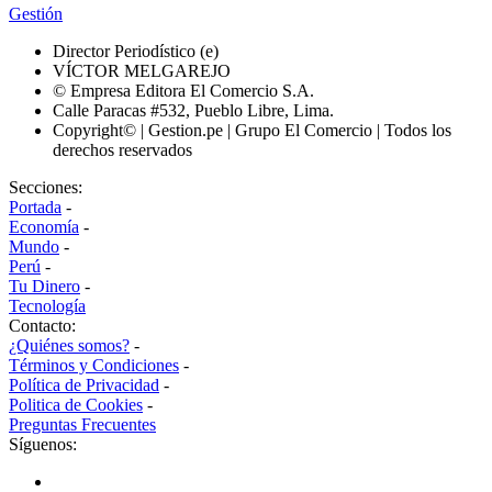
Gestión
Director Periodístico (e)
VÍCTOR MELGAREJO
© Empresa Editora El Comercio S.A.
Calle Paracas #532, Pueblo Libre, Lima.
Copyright© | Gestion.pe | Grupo El Comercio | Todos los
derechos reservados
Secciones:
Portada
-
Economía
-
Mundo
-
Perú
-
Tu Dinero
-
Tecnología
Contacto:
¿Quiénes somos?
-
Términos y Condiciones
-
Política de Privacidad
-
Politica de Cookies
-
Preguntas Frecuentes
Síguenos: