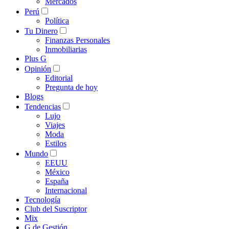
Mercados
Perú
Política
Tu Dinero
Finanzas Personales
Inmobiliarias
Plus G
Opinión
Editorial
Pregunta de hoy
Blogs
Tendencias
Lujo
Viajes
Moda
Estilos
Mundo
EEUU
México
España
Internacional
Tecnología
Club del Suscriptor
Mix
G de Gestión