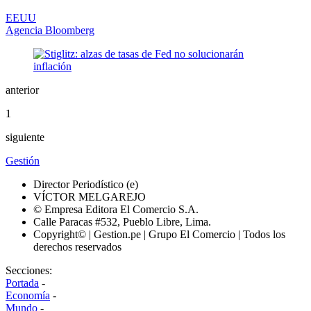
EEUU
Agencia Bloomberg
anterior
1
siguiente
Gestión
Director Periodístico (e)
VÍCTOR MELGAREJO
© Empresa Editora El Comercio S.A.
Calle Paracas #532, Pueblo Libre, Lima.
Copyright© | Gestion.pe | Grupo El Comercio | Todos los
derechos reservados
Secciones:
Portada
-
Economía
-
Mundo
-