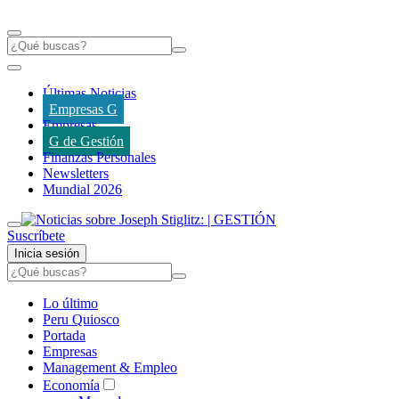
Últimas Noticias
Empresas G
Empresas
G de Gestión
Finanzas Personales
Newsletters
Mundial 2026
Suscríbete
Inicia sesión
Lo último
Peru Quiosco
Portada
Empresas
Management & Empleo
Economía