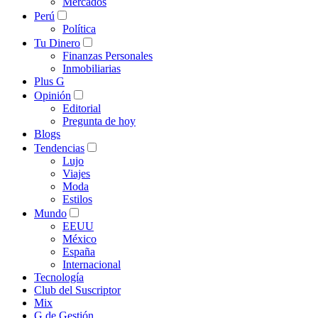
Mercados
Perú
Política
Tu Dinero
Finanzas Personales
Inmobiliarias
Plus G
Opinión
Editorial
Pregunta de hoy
Blogs
Tendencias
Lujo
Viajes
Moda
Estilos
Mundo
EEUU
México
España
Internacional
Tecnología
Club del Suscriptor
Mix
G de Gestión