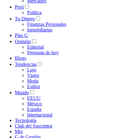
Mercados
Perú
Política
Tu Dinero
Finanzas Personales
Inmobiliarias
Plus G
Opinión
Editorial
Pregunta de hoy
Blogs
Tendencias
Lujo
Viajes
Moda
Estilos
Mundo
EEUU
México
España
Internacional
Tecnología
Club del Suscriptor
Mix
G de Gestión