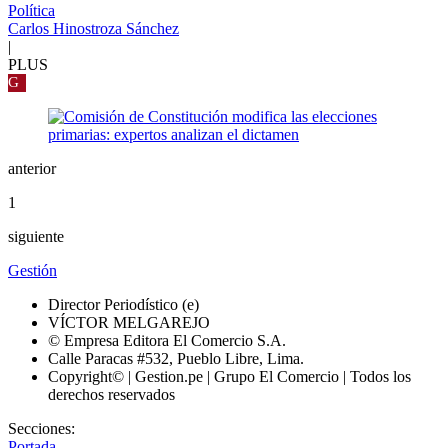
Política
Carlos Hinostroza Sánchez
|
PLUS
G
anterior
1
siguiente
Gestión
Director Periodístico (e)
VÍCTOR MELGAREJO
© Empresa Editora El Comercio S.A.
Calle Paracas #532, Pueblo Libre, Lima.
Copyright© | Gestion.pe | Grupo El Comercio | Todos los
derechos reservados
Secciones:
Portada
-