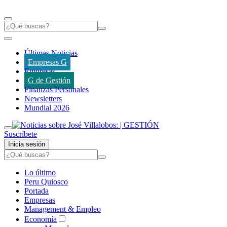
Últimas Noticias
Empresas G
Empresas
G de Gestión
Finanzas Personales
Newsletters
Mundial 2026
Suscríbete
Inicia sesión
Lo último
Peru Quiosco
Portada
Empresas
Management & Empleo
Economía