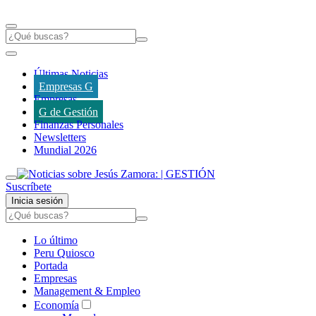
Últimas Noticias
Empresas G
Empresas
G de Gestión
Finanzas Personales
Newsletters
Mundial 2026
Suscríbete
Inicia sesión
Lo último
Peru Quiosco
Portada
Empresas
Management & Empleo
Economía