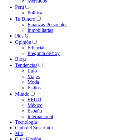
Mercados
Perú
Política
Tu Dinero
Finanzas Personales
Inmobiliarias
Plus G
Opinión
Editorial
Pregunta de hoy
Blogs
Tendencias
Lujo
Viajes
Moda
Estilos
Mundo
EEUU
México
España
Internacional
Tecnología
Club del Suscriptor
Mix
G de Gestión