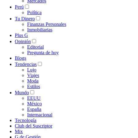
Mercados
Perú
Política
Tu Dinero
Finanzas Personales
Inmobiliarias
Plus G
Opinión
Editorial
Pregunta de hoy
Blogs
Tendencias
Lujo
Viajes
Moda
Estilos
Mundo
EEUU
México
España
Internacional
Tecnología
Club del Suscriptor
Mix
G de Gestión