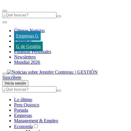
Últimas Noticias
Empresas G
Empresas
G de Gestión
Finanzas Personales
Newsletters
Mundial 2026
Suscríbete
Inicia sesión
Lo último
Peru Quiosco
Portada
Empresas
Management & Empleo
Economía