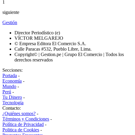
1
siguiente
Gestión
Director Periodístico (e)
VÍCTOR MELGAREJO
© Empresa Editora El Comercio S.A.
Calle Paracas #532, Pueblo Libre, Lima.
Copyright© | Gestion.pe | Grupo El Comercio | Todos los
derechos reservados
Secciones:
Portada
-
Economía
-
Mundo
-
Perú
-
Tu Dinero
-
Tecnología
Contacto:
¿Quiénes somos?
-
Términos y Condiciones
-
Política de Privacidad
-
Politica de Cookies
-