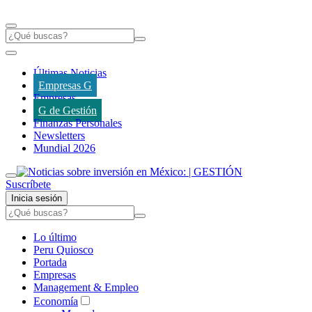
Últimas Noticias
Empresas G
Empresas
G de Gestión
Finanzas Personales
Newsletters
Mundial 2026
Suscríbete
Inicia sesión
Lo último
Peru Quiosco
Portada
Empresas
Management & Empleo
Economía