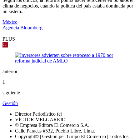
Según los críticos, la reforma podría hacer retroceder en 50 años el
clima de negocios, cuando la política del país estaba dominada por
un sistem...
México
Agencia Bloomberg
|
PLUS
G
anterior
1
siguiente
Gestión
Director Periodístico (e)
VÍCTOR MELGAREJO
© Empresa Editora El Comercio S.A.
Calle Paracas #532, Pueblo Libre, Lima.
Copyright© | Gestion.pe | Grupo El Comercio | Todos los