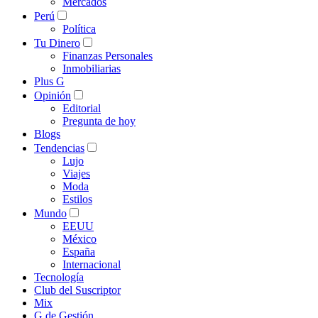
Mercados
Perú
Política
Tu Dinero
Finanzas Personales
Inmobiliarias
Plus G
Opinión
Editorial
Pregunta de hoy
Blogs
Tendencias
Lujo
Viajes
Moda
Estilos
Mundo
EEUU
México
España
Internacional
Tecnología
Club del Suscriptor
Mix
G de Gestión