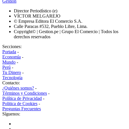
Gestión
Director Periodístico (e)
VÍCTOR MELGAREJO
© Empresa Editora El Comercio S.A.
Calle Paracas #532, Pueblo Libre, Lima.
Copyright© | Gestion.pe | Grupo El Comercio | Todos los
derechos reservados
Secciones:
Portada
-
Economía
-
Mundo
-
Perú
-
Tu Dinero
-
Tecnología
Contacto:
¿Quiénes somos?
-
Términos y Condiciones
-
Política de Privacidad
-
Politica de Cookies
-
Preguntas Frecuentes
Síguenos: