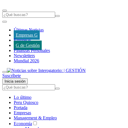
Últimas Noticias
Empresas G
Empresas
G de Gestión
Finanzas Personales
Newsletters
Mundial 2026
Suscríbete
Inicia sesión
Lo último
Peru Quiosco
Portada
Empresas
Management & Empleo
Economía