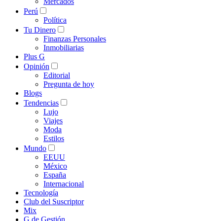
Mercados
Perú
Política
Tu Dinero
Finanzas Personales
Inmobiliarias
Plus G
Opinión
Editorial
Pregunta de hoy
Blogs
Tendencias
Lujo
Viajes
Moda
Estilos
Mundo
EEUU
México
España
Internacional
Tecnología
Club del Suscriptor
Mix
G de Gestión