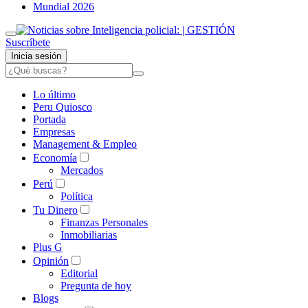
Mundial 2026
Suscríbete
Inicia sesión
Lo último
Peru Quiosco
Portada
Empresas
Management & Empleo
Economía
Mercados
Perú
Política
Tu Dinero
Finanzas Personales
Inmobiliarias
Plus G
Opinión
Editorial
Pregunta de hoy
Blogs