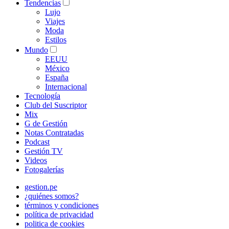
Tendencias
Lujo
Viajes
Moda
Estilos
Mundo
EEUU
México
España
Internacional
Tecnología
Club del Suscriptor
Mix
G de Gestión
Notas Contratadas
Podcast
Gestión TV
Videos
Fotogalerías
gestion.pe
¿quiénes somos?
términos y condiciones
política de privacidad
politica de cookies