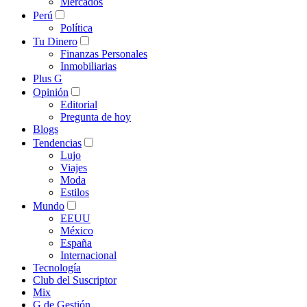
Mercados
Perú
Política
Tu Dinero
Finanzas Personales
Inmobiliarias
Plus G
Opinión
Editorial
Pregunta de hoy
Blogs
Tendencias
Lujo
Viajes
Moda
Estilos
Mundo
EEUU
México
España
Internacional
Tecnología
Club del Suscriptor
Mix
G de Gestión