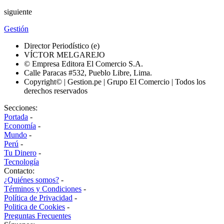
siguiente
Gestión
Director Periodístico (e)
VÍCTOR MELGAREJO
© Empresa Editora El Comercio S.A.
Calle Paracas #532, Pueblo Libre, Lima.
Copyright© | Gestion.pe | Grupo El Comercio | Todos los
derechos reservados
Secciones:
Portada
-
Economía
-
Mundo
-
Perú
-
Tu Dinero
-
Tecnología
Contacto:
¿Quiénes somos?
-
Términos y Condiciones
-
Política de Privacidad
-
Politica de Cookies
-
Preguntas Frecuentes