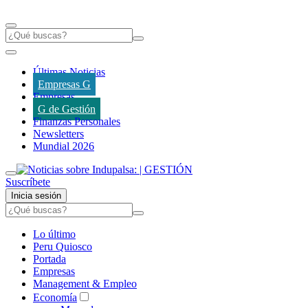
Últimas Noticias
Empresas G
Empresas
G de Gestión
Finanzas Personales
Newsletters
Mundial 2026
Suscríbete
Inicia sesión
Lo último
Peru Quiosco
Portada
Empresas
Management & Empleo
Economía