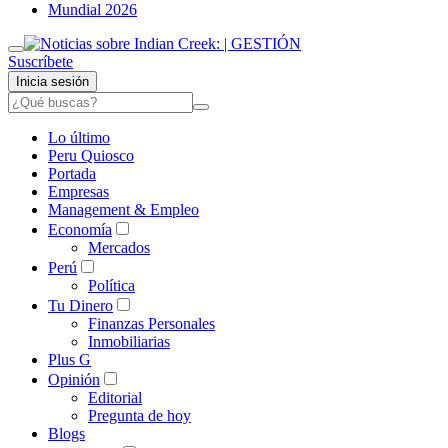
Mundial 2026
Suscríbete
Inicia sesión
Lo último
Peru Quiosco
Portada
Empresas
Management & Empleo
Economía
Mercados
Perú
Política
Tu Dinero
Finanzas Personales
Inmobiliarias
Plus G
Opinión
Editorial
Pregunta de hoy
Blogs