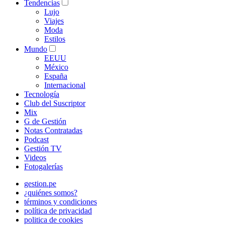
Tendencias
Lujo
Viajes
Moda
Estilos
Mundo
EEUU
México
España
Internacional
Tecnología
Club del Suscriptor
Mix
G de Gestión
Notas Contratadas
Podcast
Gestión TV
Videos
Fotogalerías
gestion.pe
¿quiénes somos?
términos y condiciones
política de privacidad
politica de cookies