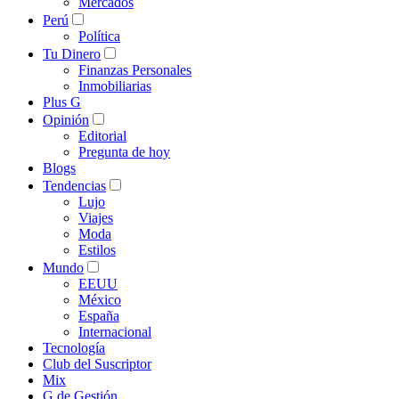
Mercados
Perú
Política
Tu Dinero
Finanzas Personales
Inmobiliarias
Plus G
Opinión
Editorial
Pregunta de hoy
Blogs
Tendencias
Lujo
Viajes
Moda
Estilos
Mundo
EEUU
México
España
Internacional
Tecnología
Club del Suscriptor
Mix
G de Gestión