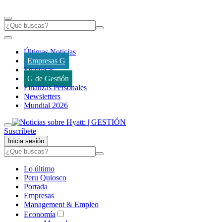
Últimas Noticias
Empresas G
Empresas
G de Gestión
Finanzas Personales
Newsletters
Mundial 2026
Suscríbete
Inicia sesión
Lo último
Peru Quiosco
Portada
Empresas
Management & Empleo
Economía