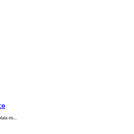
co
ata en...