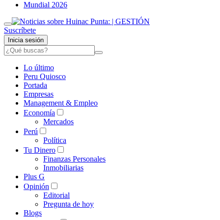
Mundial 2026
Suscríbete
Inicia sesión
Lo último
Peru Quiosco
Portada
Empresas
Management & Empleo
Economía
Mercados
Perú
Política
Tu Dinero
Finanzas Personales
Inmobiliarias
Plus G
Opinión
Editorial
Pregunta de hoy
Blogs