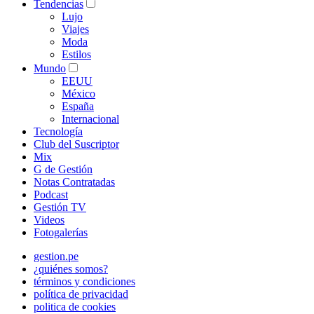
Tendencias
Lujo
Viajes
Moda
Estilos
Mundo
EEUU
México
España
Internacional
Tecnología
Club del Suscriptor
Mix
G de Gestión
Notas Contratadas
Podcast
Gestión TV
Videos
Fotogalerías
gestion.pe
¿quiénes somos?
términos y condiciones
política de privacidad
politica de cookies