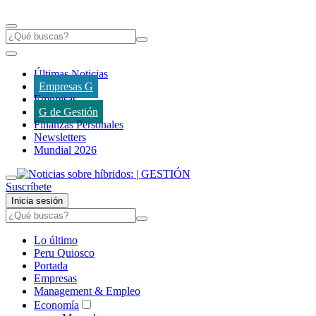
Últimas Noticias
Empresas G
Empresas
G de Gestión
Finanzas Personales
Newsletters
Mundial 2026
Suscríbete
Inicia sesión
Lo último
Peru Quiosco
Portada
Empresas
Management & Empleo
Economía