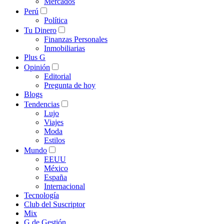
Mercados
Perú
Política
Tu Dinero
Finanzas Personales
Inmobiliarias
Plus G
Opinión
Editorial
Pregunta de hoy
Blogs
Tendencias
Lujo
Viajes
Moda
Estilos
Mundo
EEUU
México
España
Internacional
Tecnología
Club del Suscriptor
Mix
G de Gestión