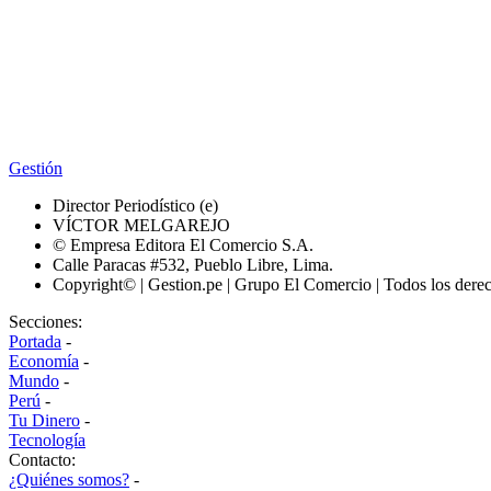
Gestión
Director Periodístico (e)
VÍCTOR MELGAREJO
© Empresa Editora El Comercio S.A.
Calle Paracas #532, Pueblo Libre, Lima.
Copyright© | Gestion.pe | Grupo El Comercio | Todos los dere
Secciones:
Portada
-
Economía
-
Mundo
-
Perú
-
Tu Dinero
-
Tecnología
Contacto:
¿Quiénes somos?
-