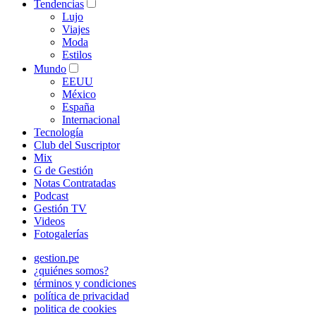
Tendencias
Lujo
Viajes
Moda
Estilos
Mundo
EEUU
México
España
Internacional
Tecnología
Club del Suscriptor
Mix
G de Gestión
Notas Contratadas
Podcast
Gestión TV
Videos
Fotogalerías
gestion.pe
¿quiénes somos?
términos y condiciones
política de privacidad
politica de cookies