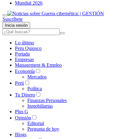
Mundial 2026
Suscríbete
Inicia sesión
Lo último
Peru Quiosco
Portada
Empresas
Management & Empleo
Economía
Mercados
Perú
Política
Tu Dinero
Finanzas Personales
Inmobiliarias
Plus G
Opinión
Editorial
Pregunta de hoy
Blogs