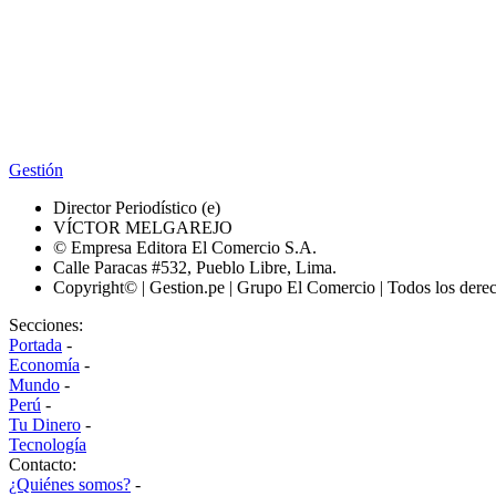
Gestión
Director Periodístico (e)
VÍCTOR MELGAREJO
© Empresa Editora El Comercio S.A.
Calle Paracas #532, Pueblo Libre, Lima.
Copyright© | Gestion.pe | Grupo El Comercio | Todos los dere
Secciones:
Portada
-
Economía
-
Mundo
-
Perú
-
Tu Dinero
-
Tecnología
Contacto:
¿Quiénes somos?
-