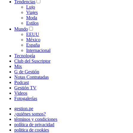
Tendencias
Lujo
Viajes
Moda
Estilos
Mundo
EEUU
México
España
Internacional
Tecnología
Club del Suscriptor
Mix
G de Gestión
Notas Contratadas
Podcast
Gestión TV
Videos
Fotogalerías
gestion.pe
¿quiénes somos?
términos y condiciones
política de privacidad
politica de cookies