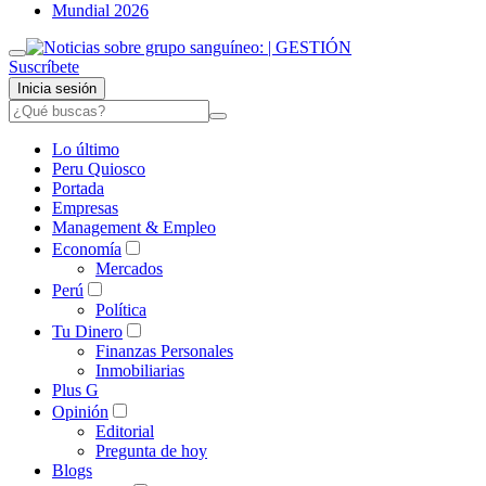
Mundial 2026
Suscríbete
Inicia sesión
Lo último
Peru Quiosco
Portada
Empresas
Management & Empleo
Economía
Mercados
Perú
Política
Tu Dinero
Finanzas Personales
Inmobiliarias
Plus G
Opinión
Editorial
Pregunta de hoy
Blogs