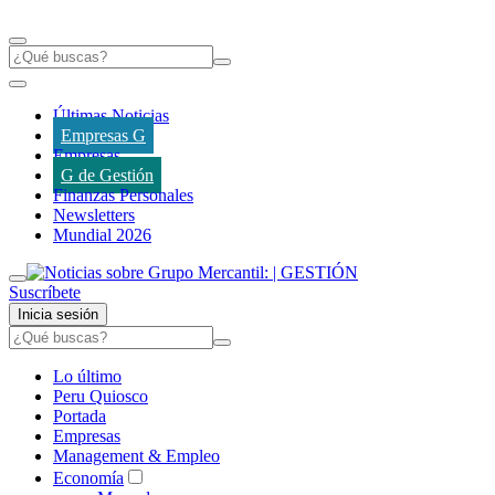
Últimas Noticias
Empresas G
Empresas
G de Gestión
Finanzas Personales
Newsletters
Mundial 2026
Suscríbete
Inicia sesión
Lo último
Peru Quiosco
Portada
Empresas
Management & Empleo
Economía