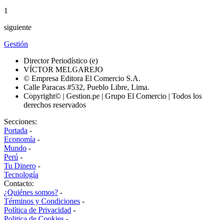
1
siguiente
Gestión
Director Periodístico (e)
VÍCTOR MELGAREJO
© Empresa Editora El Comercio S.A.
Calle Paracas #532, Pueblo Libre, Lima.
Copyright© | Gestion.pe | Grupo El Comercio | Todos los
derechos reservados
Secciones:
Portada
-
Economía
-
Mundo
-
Perú
-
Tu Dinero
-
Tecnología
Contacto:
¿Quiénes somos?
-
Términos y Condiciones
-
Política de Privacidad
-
Politica de Cookies
-