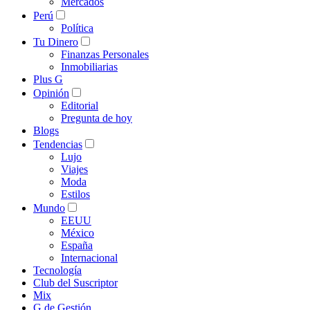
Mercados
Perú
Política
Tu Dinero
Finanzas Personales
Inmobiliarias
Plus G
Opinión
Editorial
Pregunta de hoy
Blogs
Tendencias
Lujo
Viajes
Moda
Estilos
Mundo
EEUU
México
España
Internacional
Tecnología
Club del Suscriptor
Mix
G de Gestión