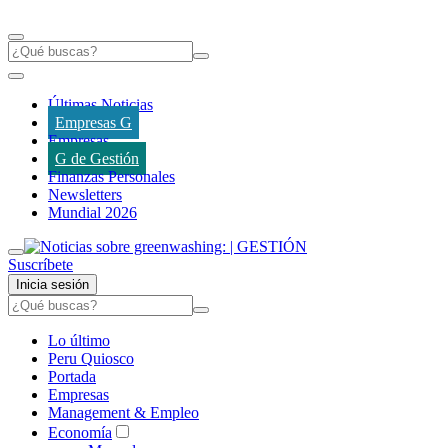
Últimas Noticias
Empresas G
Empresas
G de Gestión
Finanzas Personales
Newsletters
Mundial 2026
Suscríbete
Inicia sesión
Lo último
Peru Quiosco
Portada
Empresas
Management & Empleo
Economía