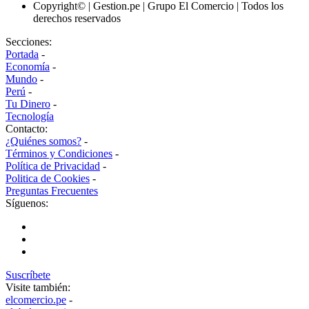
Copyright© | Gestion.pe | Grupo El Comercio | Todos los
derechos reservados
Secciones:
Portada
-
Economía
-
Mundo
-
Perú
-
Tu Dinero
-
Tecnología
Contacto:
¿Quiénes somos?
-
Términos y Condiciones
-
Política de Privacidad
-
Politica de Cookies
-
Preguntas Frecuentes
Síguenos:
Suscríbete
Visite también:
elcomercio.pe
-