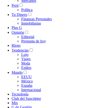
Mercados
Perú
Política
Tu Dinero
Finanzas Personales
Inmobiliarias
Plus G
Opinión
Editorial
Pregunta de hoy
Blogs
Tendencias
Lujo
Viajes
Moda
Estilos
Mundo
EEUU
México
España
Internacional
Tecnología
Club del Suscriptor
Mix
G de Gestión