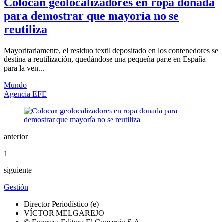
Colocan geolocalizadores en ropa donada
para demostrar que mayoría no se
reutiliza
Mayoritariamente, el residuo textil depositado en los contenedores se
destina a reutilización, quedándose una pequeña parte en España
para la ven...
Mundo
Agencia EFE
anterior
1
siguiente
Gestión
Director Periodístico (e)
VÍCTOR MELGAREJO
© Empresa Editora El Comercio S.A.