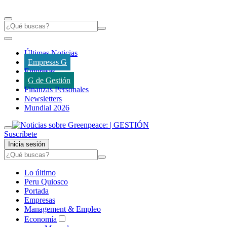
Últimas Noticias
Empresas G
Empresas
G de Gestión
Finanzas Personales
Newsletters
Mundial 2026
Suscríbete
Inicia sesión
Lo último
Peru Quiosco
Portada
Empresas
Management & Empleo
Economía