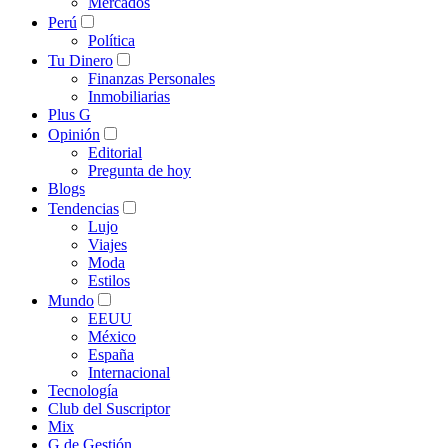
Mercados
Perú
Política
Tu Dinero
Finanzas Personales
Inmobiliarias
Plus G
Opinión
Editorial
Pregunta de hoy
Blogs
Tendencias
Lujo
Viajes
Moda
Estilos
Mundo
EEUU
México
España
Internacional
Tecnología
Club del Suscriptor
Mix
G de Gestión