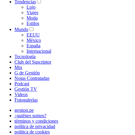
Tendencias
Lujo
Viajes
Moda
Estilos
Mundo
EEUU
México
España
Internacional
Tecnología
Club del Suscriptor
Mix
G de Gestión
Notas Contratadas
Podcast
Gestión TV
Videos
Fotogalerías
gestion.pe
¿quiénes somos?
términos y condiciones
política de privacidad
politica de cookies