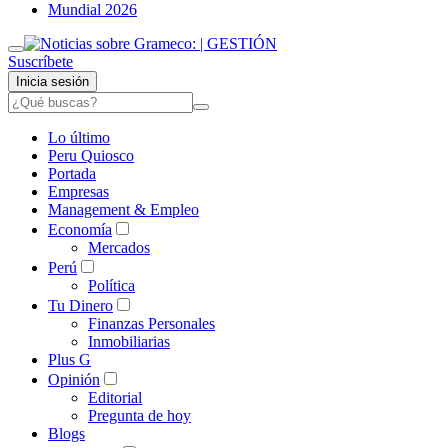
Mundial 2026
Suscríbete
Inicia sesión
Lo último
Peru Quiosco
Portada
Empresas
Management & Empleo
Economía
Mercados
Perú
Política
Tu Dinero
Finanzas Personales
Inmobiliarias
Plus G
Opinión
Editorial
Pregunta de hoy
Blogs