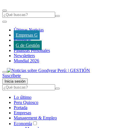
Últimas Noticias
Empresas G
Empresas
G de Gestión
Finanzas Personales
Newsletters
Mundial 2026
Suscríbete
Inicia sesión
Lo último
Peru Quiosco
Portada
Empresas
Management & Empleo
Economía