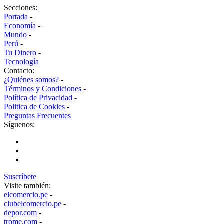
Secciones:
Portada
-
Economía
-
Mundo
-
Perú
-
Tu Dinero
-
Tecnología
Contacto:
¿Quiénes somos?
-
Términos y Condiciones
-
Política de Privacidad
-
Politica de Cookies
-
Preguntas Frecuentes
Síguenos:
Suscríbete
Visite también:
elcomercio.pe
-
clubelcomercio.pe
-
depor.com
-
trome.com
-