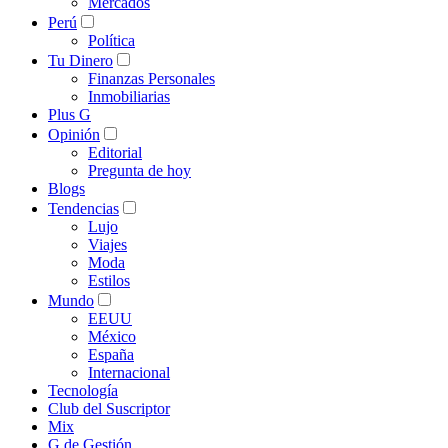
Mercados
Perú
Política
Tu Dinero
Finanzas Personales
Inmobiliarias
Plus G
Opinión
Editorial
Pregunta de hoy
Blogs
Tendencias
Lujo
Viajes
Moda
Estilos
Mundo
EEUU
México
España
Internacional
Tecnología
Club del Suscriptor
Mix
G de Gestión