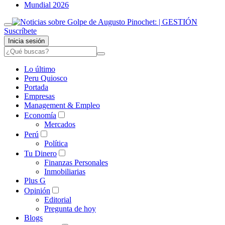
Mundial 2026
Suscríbete
Inicia sesión
Lo último
Peru Quiosco
Portada
Empresas
Management & Empleo
Economía
Mercados
Perú
Política
Tu Dinero
Finanzas Personales
Inmobiliarias
Plus G
Opinión
Editorial
Pregunta de hoy
Blogs