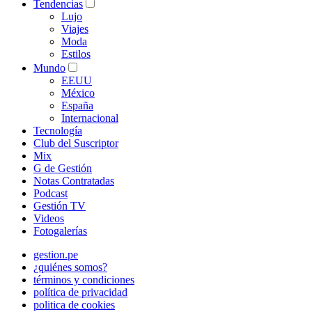
Tendencias
Lujo
Viajes
Moda
Estilos
Mundo
EEUU
México
España
Internacional
Tecnología
Club del Suscriptor
Mix
G de Gestión
Notas Contratadas
Podcast
Gestión TV
Videos
Fotogalerías
gestion.pe
¿quiénes somos?
términos y condiciones
política de privacidad
politica de cookies