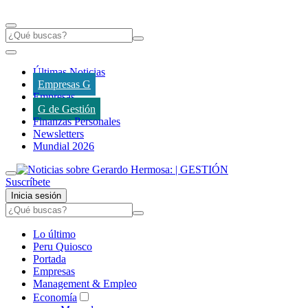
Últimas Noticias
Empresas G
Empresas
G de Gestión
Finanzas Personales
Newsletters
Mundial 2026
Suscríbete
Inicia sesión
Lo último
Peru Quiosco
Portada
Empresas
Management & Empleo
Economía