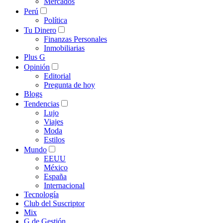
Mercados
Perú
Política
Tu Dinero
Finanzas Personales
Inmobiliarias
Plus G
Opinión
Editorial
Pregunta de hoy
Blogs
Tendencias
Lujo
Viajes
Moda
Estilos
Mundo
EEUU
México
España
Internacional
Tecnología
Club del Suscriptor
Mix
G de Gestión