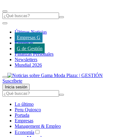
Últimas Noticias
Empresas G
Empresas
G de Gestión
Finanzas Personales
Newsletters
Mundial 2026
Suscríbete
Inicia sesión
Lo último
Peru Quiosco
Portada
Empresas
Management & Empleo
Economía