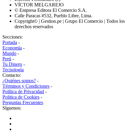
VÍCTOR MELGAREJO
© Empresa Editora El Comercio S.A.
Calle Paracas #532, Pueblo Libre, Lima.
Copyright© | Gestion.pe | Grupo El Comercio | Todos los
derechos reservados
Secciones:
Portada
-
Economía
-
Mundo
-
Perú
-
Tu Dinero
-
Tecnología
Contacto:
¿Quiénes somos?
-
Términos y Condiciones
-
Política de Privacidad
-
Politica de Cookies
-
Preguntas Frecuentes
Síguenos: