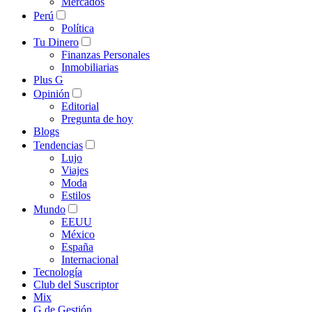
Mercados
Perú
Política
Tu Dinero
Finanzas Personales
Inmobiliarias
Plus G
Opinión
Editorial
Pregunta de hoy
Blogs
Tendencias
Lujo
Viajes
Moda
Estilos
Mundo
EEUU
México
España
Internacional
Tecnología
Club del Suscriptor
Mix
G de Gestión