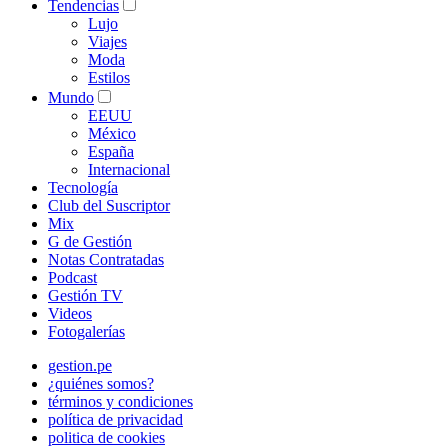
Tendencias
Lujo
Viajes
Moda
Estilos
Mundo
EEUU
México
España
Internacional
Tecnología
Club del Suscriptor
Mix
G de Gestión
Notas Contratadas
Podcast
Gestión TV
Videos
Fotogalerías
gestion.pe
¿quiénes somos?
términos y condiciones
política de privacidad
politica de cookies