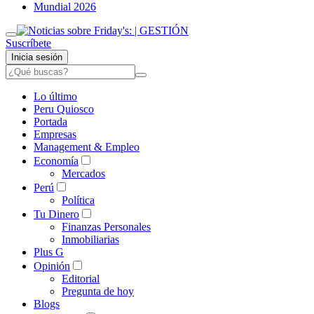
Mundial 2026
Suscríbete
Inicia sesión
Lo último
Peru Quiosco
Portada
Empresas
Management & Empleo
Economía
Mercados
Perú
Política
Tu Dinero
Finanzas Personales
Inmobiliarias
Plus G
Opinión
Editorial
Pregunta de hoy
Blogs