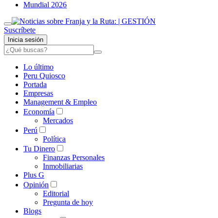
Mundial 2026
Suscríbete
Inicia sesión
Lo último
Peru Quiosco
Portada
Empresas
Management & Empleo
Economía
Mercados
Perú
Política
Tu Dinero
Finanzas Personales
Inmobiliarias
Plus G
Opinión
Editorial
Pregunta de hoy
Blogs