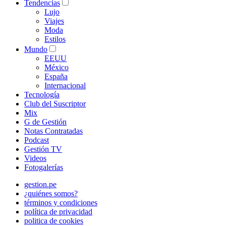
Tendencias
Lujo
Viajes
Moda
Estilos
Mundo
EEUU
México
España
Internacional
Tecnología
Club del Suscriptor
Mix
G de Gestión
Notas Contratadas
Podcast
Gestión TV
Videos
Fotogalerías
gestion.pe
¿quiénes somos?
términos y condiciones
política de privacidad
politica de cookies