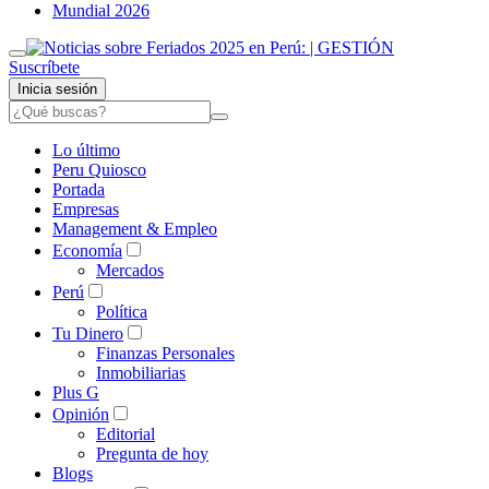
Mundial 2026
Suscríbete
Inicia sesión
Lo último
Peru Quiosco
Portada
Empresas
Management & Empleo
Economía
Mercados
Perú
Política
Tu Dinero
Finanzas Personales
Inmobiliarias
Plus G
Opinión
Editorial
Pregunta de hoy
Blogs