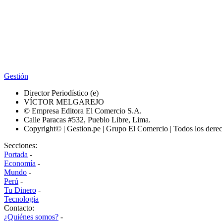
Gestión
Director Periodístico (e)
VÍCTOR MELGAREJO
© Empresa Editora El Comercio S.A.
Calle Paracas #532, Pueblo Libre, Lima.
Copyright© | Gestion.pe | Grupo El Comercio | Todos los dere
Secciones:
Portada
-
Economía
-
Mundo
-
Perú
-
Tu Dinero
-
Tecnología
Contacto:
¿Quiénes somos?
-