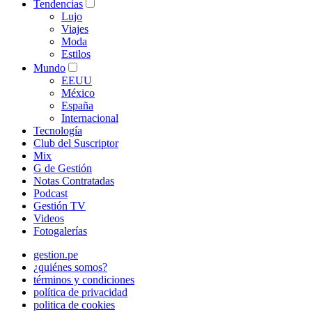
Tendencias
Lujo
Viajes
Moda
Estilos
Mundo
EEUU
México
España
Internacional
Tecnología
Club del Suscriptor
Mix
G de Gestión
Notas Contratadas
Podcast
Gestión TV
Videos
Fotogalerías
gestion.pe
¿quiénes somos?
términos y condiciones
política de privacidad
politica de cookies