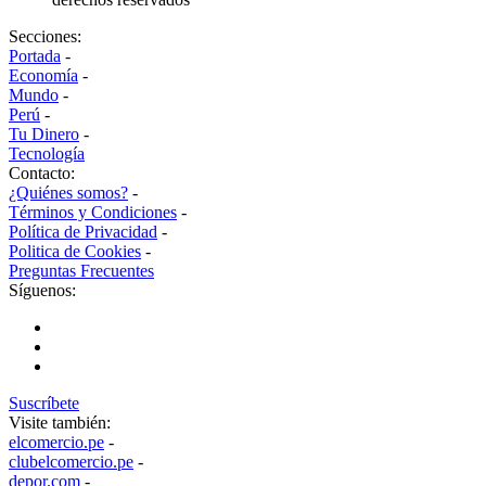
Secciones:
Portada
-
Economía
-
Mundo
-
Perú
-
Tu Dinero
-
Tecnología
Contacto:
¿Quiénes somos?
-
Términos y Condiciones
-
Política de Privacidad
-
Politica de Cookies
-
Preguntas Frecuentes
Síguenos:
Suscríbete
Visite también:
elcomercio.pe
-
clubelcomercio.pe
-
depor.com
-