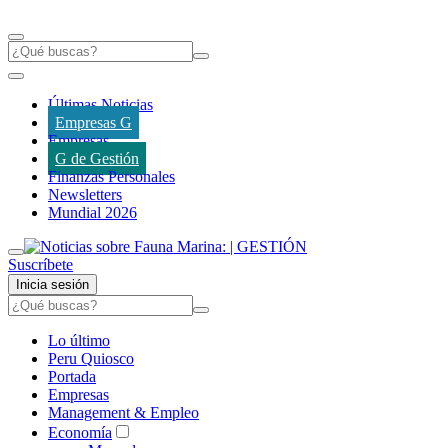
Últimas Noticias
Empresas G
Empresas
G de Gestión
Finanzas Personales
Newsletters
Mundial 2026
Suscríbete
Inicia sesión
Lo último
Peru Quiosco
Portada
Empresas
Management & Empleo
Economía