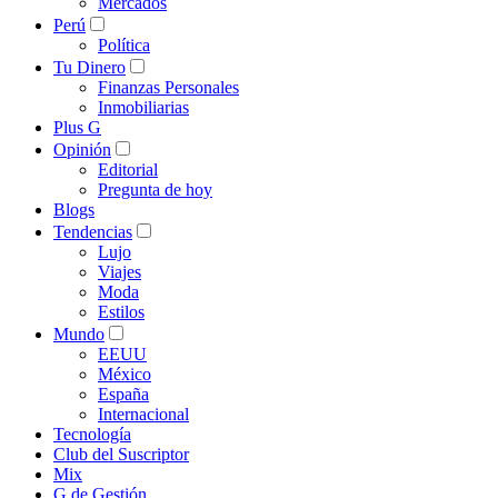
Mercados
Perú
Política
Tu Dinero
Finanzas Personales
Inmobiliarias
Plus G
Opinión
Editorial
Pregunta de hoy
Blogs
Tendencias
Lujo
Viajes
Moda
Estilos
Mundo
EEUU
México
España
Internacional
Tecnología
Club del Suscriptor
Mix
G de Gestión