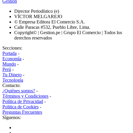
Gestión
Director Periodístico (e)
VÍCTOR MELGAREJO
© Empresa Editora El Comercio S.A.
Calle Paracas #532, Pueblo Libre, Lima.
Copyright© | Gestion.pe | Grupo El Comercio | Todos los
derechos reservados
Secciones:
Portada
-
Economía
-
Mundo
-
Perú
-
Tu Dinero
-
Tecnología
Contacto:
¿Quiénes somos?
-
Términos y Condiciones
-
Política de Privacidad
-
Politica de Cookies
-
Preguntas Frecuentes
Síguenos: