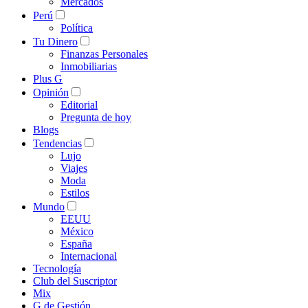
Mercados
Perú
Política
Tu Dinero
Finanzas Personales
Inmobiliarias
Plus G
Opinión
Editorial
Pregunta de hoy
Blogs
Tendencias
Lujo
Viajes
Moda
Estilos
Mundo
EEUU
México
España
Internacional
Tecnología
Club del Suscriptor
Mix
G de Gestión