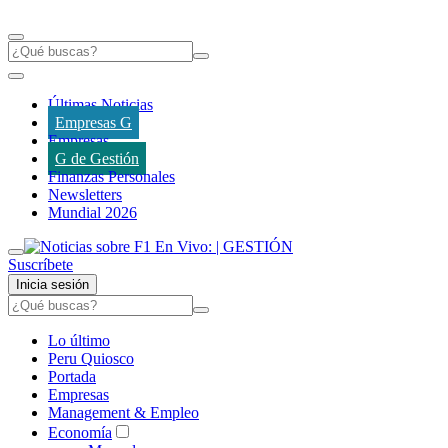
Últimas Noticias
Empresas G
Empresas
G de Gestión
Finanzas Personales
Newsletters
Mundial 2026
Suscríbete
Inicia sesión
Lo último
Peru Quiosco
Portada
Empresas
Management & Empleo
Economía