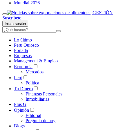
Mundial 2026
Suscríbete
Inicia sesión
Lo último
Peru Quiosco
Portada
Empresas
Management & Empleo
Economía
Mercados
Perú
Política
Tu Dinero
Finanzas Personales
Inmobiliarias
Plus G
Opinión
Editorial
Pregunta de hoy
Blogs