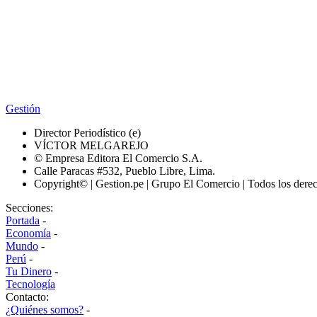
Gestión
Director Periodístico (e)
VÍCTOR MELGAREJO
© Empresa Editora El Comercio S.A.
Calle Paracas #532, Pueblo Libre, Lima.
Copyright© | Gestion.pe | Grupo El Comercio | Todos los dere
Secciones:
Portada
-
Economía
-
Mundo
-
Perú
-
Tu Dinero
-
Tecnología
Contacto:
¿Quiénes somos?
-