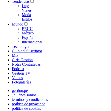
Tendencias
Lujo
Viajes
Moda
Estilos
Mundo
EEUU
México
España
Internacional
Tecnología
Club del Suscriptor
Mix
G de Gestión
Notas Contratadas
Podcast
Gestión TV
Videos
Fotogalerías
gestion.pe
¿quiénes somos?
términos y condiciones
política de privacidad
politica de cookies