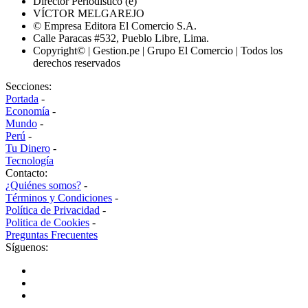
Director Periodístico (e)
VÍCTOR MELGAREJO
© Empresa Editora El Comercio S.A.
Calle Paracas #532, Pueblo Libre, Lima.
Copyright© | Gestion.pe | Grupo El Comercio | Todos los
derechos reservados
Secciones:
Portada
-
Economía
-
Mundo
-
Perú
-
Tu Dinero
-
Tecnología
Contacto:
¿Quiénes somos?
-
Términos y Condiciones
-
Política de Privacidad
-
Politica de Cookies
-
Preguntas Frecuentes
Síguenos: