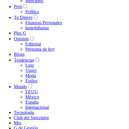
Mercados
Perú
Política
Tu Dinero
Finanzas Personales
Inmobiliarias
Plus G
Opinión
Editorial
Pregunta de hoy
Blogs
Tendencias
Lujo
Viajes
Moda
Estilos
Mundo
EEUU
México
España
Internacional
Tecnología
Club del Suscriptor
Mix
G de Gestión