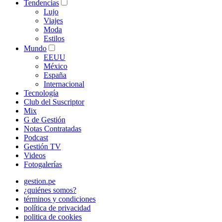
Tendencias
Lujo
Viajes
Moda
Estilos
Mundo
EEUU
México
España
Internacional
Tecnología
Club del Suscriptor
Mix
G de Gestión
Notas Contratadas
Podcast
Gestión TV
Videos
Fotogalerías
gestion.pe
¿quiénes somos?
términos y condiciones
política de privacidad
politica de cookies