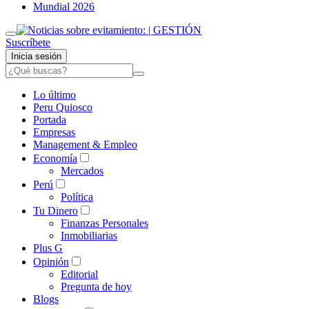
Mundial 2026
Suscríbete
Inicia sesión
Lo último
Peru Quiosco
Portada
Empresas
Management & Empleo
Economía
Mercados
Perú
Política
Tu Dinero
Finanzas Personales
Inmobiliarias
Plus G
Opinión
Editorial
Pregunta de hoy
Blogs