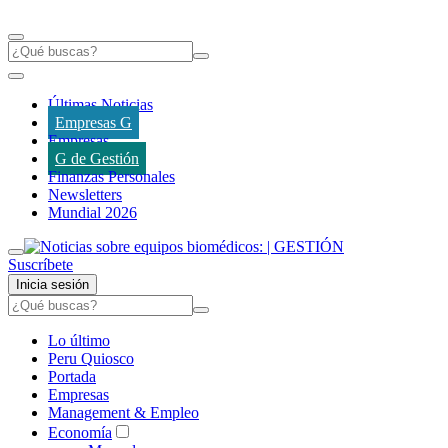
Últimas Noticias
Empresas G
Empresas
G de Gestión
Finanzas Personales
Newsletters
Mundial 2026
Suscríbete
Inicia sesión
Lo último
Peru Quiosco
Portada
Empresas
Management & Empleo
Economía