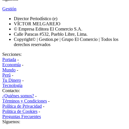
Gestión
Director Periodístico (e)
VÍCTOR MELGAREJO
© Empresa Editora El Comercio S.A.
Calle Paracas #532, Pueblo Libre, Lima.
Copyright© | Gestion.pe | Grupo El Comercio | Todos los
derechos reservados
Secciones:
Portada
-
Economía
-
Mundo
-
Perú
-
Tu Dinero
-
Tecnología
Contacto:
¿Quiénes somos?
-
Términos y Condiciones
-
Política de Privacidad
-
Politica de Cookies
-
Preguntas Frecuentes
Síguenos: