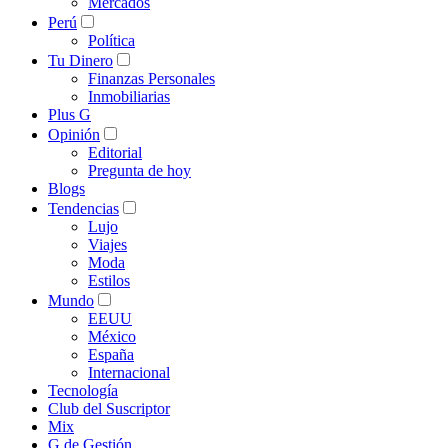
Mercados
Perú
Política
Tu Dinero
Finanzas Personales
Inmobiliarias
Plus G
Opinión
Editorial
Pregunta de hoy
Blogs
Tendencias
Lujo
Viajes
Moda
Estilos
Mundo
EEUU
México
España
Internacional
Tecnología
Club del Suscriptor
Mix
G de Gestión