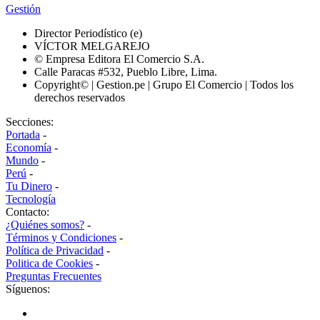
Gestión
Director Periodístico (e)
VÍCTOR MELGAREJO
© Empresa Editora El Comercio S.A.
Calle Paracas #532, Pueblo Libre, Lima.
Copyright© | Gestion.pe | Grupo El Comercio | Todos los
derechos reservados
Secciones:
Portada
-
Economía
-
Mundo
-
Perú
-
Tu Dinero
-
Tecnología
Contacto:
¿Quiénes somos?
-
Términos y Condiciones
-
Política de Privacidad
-
Politica de Cookies
-
Preguntas Frecuentes
Síguenos: