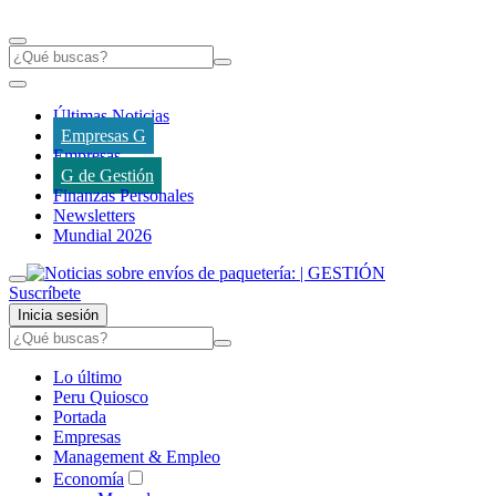
Últimas Noticias
Empresas G
Empresas
G de Gestión
Finanzas Personales
Newsletters
Mundial 2026
Suscríbete
Inicia sesión
Lo último
Peru Quiosco
Portada
Empresas
Management & Empleo
Economía