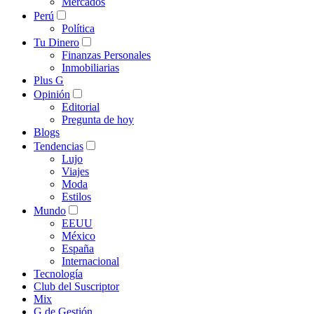
Mercados
Perú
Política
Tu Dinero
Finanzas Personales
Inmobiliarias
Plus G
Opinión
Editorial
Pregunta de hoy
Blogs
Tendencias
Lujo
Viajes
Moda
Estilos
Mundo
EEUU
México
España
Internacional
Tecnología
Club del Suscriptor
Mix
G de Gestión