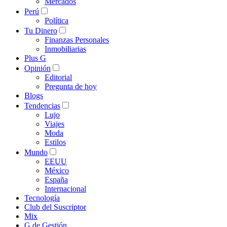
Mercados
Perú
Política
Tu Dinero
Finanzas Personales
Inmobiliarias
Plus G
Opinión
Editorial
Pregunta de hoy
Blogs
Tendencias
Lujo
Viajes
Moda
Estilos
Mundo
EEUU
México
España
Internacional
Tecnología
Club del Suscriptor
Mix
G de Gestión