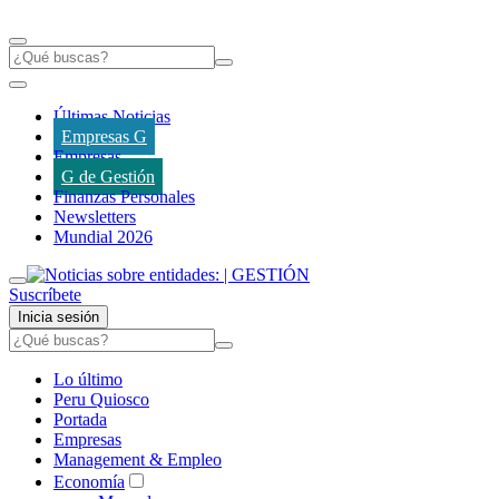
Últimas Noticias
Empresas G
Empresas
G de Gestión
Finanzas Personales
Newsletters
Mundial 2026
Suscríbete
Inicia sesión
Lo último
Peru Quiosco
Portada
Empresas
Management & Empleo
Economía