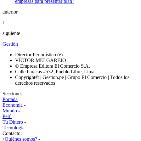
anterior
1
siguiente
Gestión
Director Periodístico (e)
VÍCTOR MELGAREJO
© Empresa Editora El Comercio S.A.
Calle Paracas #532, Pueblo Libre, Lima.
Copyright© | Gestion.pe | Grupo El Comercio | Todos los
derechos reservados
Secciones:
Portada
-
Economía
-
Mundo
-
Perú
-
Tu Dinero
-
Tecnología
Contacto:
¿Quiénes somos?
-