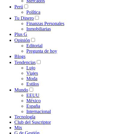
Mercados
Perú
Política
Tu Dinero
Finanzas Personales
Inmobiliarias
Plus G
Opinión
Editorial
Pregunta de hoy
Blogs
Tendencias
Lujo
Viajes
Moda
Estilos
Mundo
EEUU
México
España
Internacional
Tecnología
Club del Suscriptor
Mix
G de Gestión