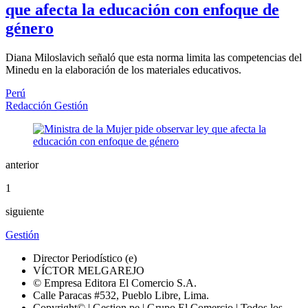
que afecta la educación con enfoque de
género
Diana Miloslavich señaló que esta norma limita las competencias del
Minedu en la elaboración de los materiales educativos.
Perú
Redacción Gestión
anterior
1
siguiente
Gestión
Director Periodístico (e)
VÍCTOR MELGAREJO
© Empresa Editora El Comercio S.A.
Calle Paracas #532, Pueblo Libre, Lima.
Copyright© | Gestion.pe | Grupo El Comercio | Todos los