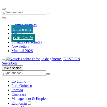
Últimas Noticias
Empresas G
Empresas
G de Gestión
Finanzas Personales
Newsletters
Mundial 2026
Suscríbete
Inicia sesión
Lo último
Peru Quiosco
Portada
Empresas
Management & Empleo
Economía