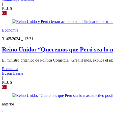
|
PLUS
G
Economía
31/05/2024
_
13:31
Reino Unido: “Queremos que Perú sea lo má
El ministro británico de Política Comercial, Greg Hands, explica el al
Economía
Edson Eaerle
|
PLUS
G
anterior
1