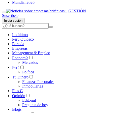
Mundial 2026
Suscríbete
Inicia sesión
Lo último
Peru Quiosco
Portada
Empresas
Management & Empleo
Economía
Mercados
Perú
Política
Tu Dinero
Finanzas Personales
Inmobiliarias
Plus G
Opinión
Editorial
Pregunta de hoy
Blogs