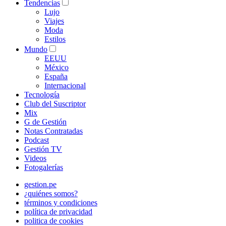
Tendencias
Lujo
Viajes
Moda
Estilos
Mundo
EEUU
México
España
Internacional
Tecnología
Club del Suscriptor
Mix
G de Gestión
Notas Contratadas
Podcast
Gestión TV
Videos
Fotogalerías
gestion.pe
¿quiénes somos?
términos y condiciones
política de privacidad
politica de cookies