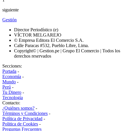
siguiente
Gestión
Director Periodístico (e)
VÍCTOR MELGAREJO
© Empresa Editora El Comercio S.A.
Calle Paracas #532, Pueblo Libre, Lima.
Copyright© | Gestion.pe | Grupo El Comercio | Todos los
derechos reservados
Secciones:
Portada
-
Economía
-
Mundo
-
Perú
-
Tu Dinero
-
Tecnología
Contacto:
¿Quiénes somos?
-
Términos y Condiciones
-
Política de Privacidad
-
Politica de Cookies
-
Preguntas Frecuentes