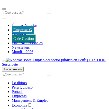
Últimas Noticias
Empresas G
Empresas
G de Gestión
Finanzas Personales
Newsletters
Mundial 2026
Suscríbete
Inicia sesión
Lo último
Peru Quiosco
Portada
Empresas
Management & Empleo
Economía