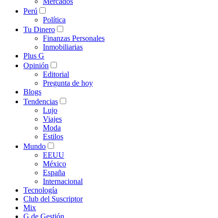
Mercados
Perú
Política
Tu Dinero
Finanzas Personales
Inmobiliarias
Plus G
Opinión
Editorial
Pregunta de hoy
Blogs
Tendencias
Lujo
Viajes
Moda
Estilos
Mundo
EEUU
México
España
Internacional
Tecnología
Club del Suscriptor
Mix
G de Gestión