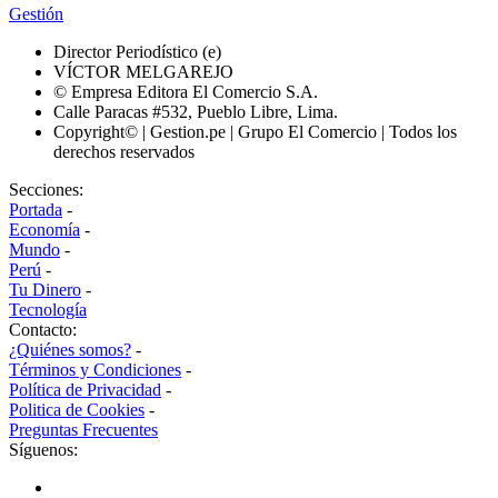
Gestión
Director Periodístico (e)
VÍCTOR MELGAREJO
© Empresa Editora El Comercio S.A.
Calle Paracas #532, Pueblo Libre, Lima.
Copyright© | Gestion.pe | Grupo El Comercio | Todos los
derechos reservados
Secciones:
Portada
-
Economía
-
Mundo
-
Perú
-
Tu Dinero
-
Tecnología
Contacto:
¿Quiénes somos?
-
Términos y Condiciones
-
Política de Privacidad
-
Politica de Cookies
-
Preguntas Frecuentes
Síguenos: