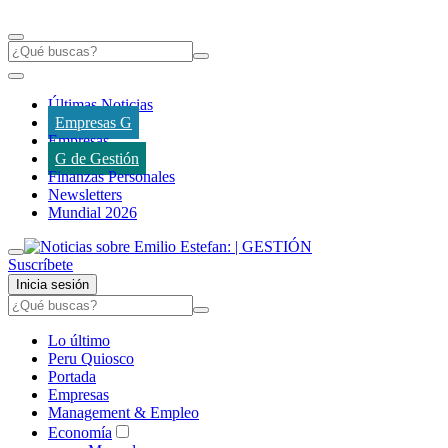
Últimas Noticias
Empresas G
Empresas
G de Gestión
Finanzas Personales
Newsletters
Mundial 2026
Suscríbete
Inicia sesión
Lo último
Peru Quiosco
Portada
Empresas
Management & Empleo
Economía