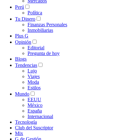
Mercados
Perú
Política
Tu Dinero
Finanzas Personales
Inmobiliarias
Plus G
Opinión
Editorial
Pregunta de hoy
Blogs
Tendencias
Lujo
Viajes
Moda
Estilos
Mundo
EEUU
México
España
Internacional
Tecnología
Club del Suscriptor
Mix
G de Gestión