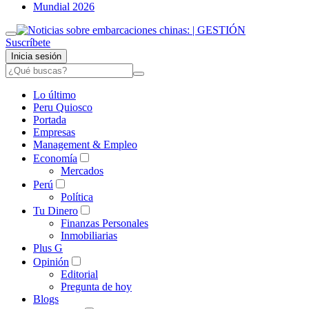
Mundial 2026
Suscríbete
Inicia sesión
Lo último
Peru Quiosco
Portada
Empresas
Management & Empleo
Economía
Mercados
Perú
Política
Tu Dinero
Finanzas Personales
Inmobiliarias
Plus G
Opinión
Editorial
Pregunta de hoy
Blogs