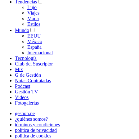
Tendencias
Lujo
Viajes
Moda
Estilos
Mundo
EEUU
México
España
Internacional
Tecnología
Club del Suscriptor
Mix
G de Gestión
Notas Contratadas
Podcast
Gestión TV
Videos
Fotogalerías
gestion.pe
¿quiénes somos?
términos y condiciones
política de privacidad
politica de cookies