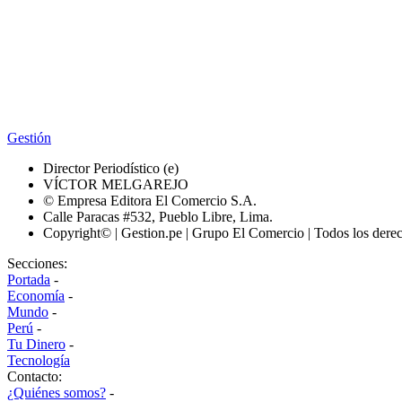
Gestión
Director Periodístico (e)
VÍCTOR MELGAREJO
© Empresa Editora El Comercio S.A.
Calle Paracas #532, Pueblo Libre, Lima.
Copyright© | Gestion.pe | Grupo El Comercio | Todos los dere
Secciones:
Portada
-
Economía
-
Mundo
-
Perú
-
Tu Dinero
-
Tecnología
Contacto:
¿Quiénes somos?
-