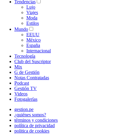
Tendencias
Lujo
Viajes
Moda
Estilos
Mundo
EEUU
México
España
Internacional
Tecnología
Club del Suscriptor
Mix
G de Gestión
Notas Contratadas
Podcast
Gestión TV
Videos
Fotogalerías
gestion.pe
¿quiénes somos?
términos y condiciones
política de privacidad
politica de cookies