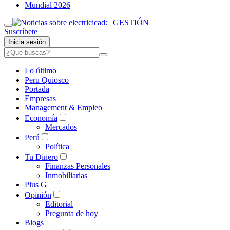
Mundial 2026
Suscríbete
Inicia sesión
Lo último
Peru Quiosco
Portada
Empresas
Management & Empleo
Economía
Mercados
Perú
Política
Tu Dinero
Finanzas Personales
Inmobiliarias
Plus G
Opinión
Editorial
Pregunta de hoy
Blogs