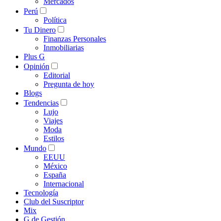
Mercados
Perú
Política
Tu Dinero
Finanzas Personales
Inmobiliarias
Plus G
Opinión
Editorial
Pregunta de hoy
Blogs
Tendencias
Lujo
Viajes
Moda
Estilos
Mundo
EEUU
México
España
Internacional
Tecnología
Club del Suscriptor
Mix
G de Gestión