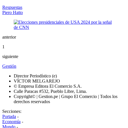
Respuestas
Piero Hatto
anterior
1
siguiente
Gestión
Director Periodístico (e)
VÍCTOR MELGAREJO
© Empresa Editora El Comercio S.A.
Calle Paracas #532, Pueblo Libre, Lima.
Copyright© | Gestion.pe | Grupo El Comercio | Todos los
derechos reservados
Secciones:
Portada
-
Economía
-
Mundo
-