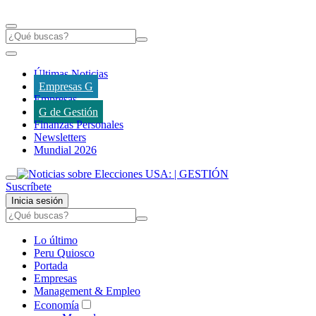
Últimas Noticias
Empresas G
Empresas
G de Gestión
Finanzas Personales
Newsletters
Mundial 2026
Suscríbete
Inicia sesión
Lo último
Peru Quiosco
Portada
Empresas
Management & Empleo
Economía